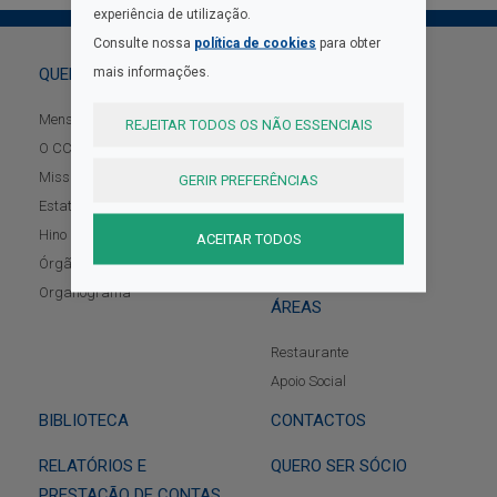
experiência de utilização.
Consulte nossa
política de cookies
para obter
mais informações.
QUEM SOMOS
PROTOCOLOS
GALERIA
Mensagem do Presidente
REJEITAR TODOS OS NÃO ESSENCIAIS
O CCD Braga
ATIVIDADES
Missão, Visão e Valores
GERIR PREFERÊNCIAS
Estatutos
Programa
Hino do CCD
ACEITAR TODOS
Notícias/Eventos
Órgãos Sociais
Atividades Permanentes
Organograma
ÁREAS
Restaurante
Apoio Social
BIBLIOTECA
CONTACTOS
RELATÓRIOS E
QUERO SER SÓCIO
PRESTAÇÃO DE CONTAS