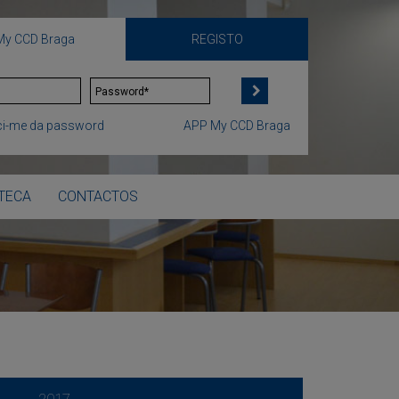
My CCD Braga
REGISTO
i-me da password
APP My CCD Braga
OTECA
CONTACTOS