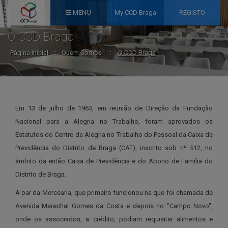
MENU
My CCD Braga
REGISTO
O CCD Braga
Página Inicial
::
Quem Somos
::
O CCD Braga
Em 13 de julho de 1963, em reunião de Direção da Fundação
Nacional para a Alegria no Trabalho, foram aprovados os
Estatutos do Centro de Alegria no Trabalho do Pessoal da Caixa de
Previdência do Distrito de Braga (CAT), inscrito sob nº 512, no
âmbito da então Caixa de Previdência e do Abono de Família do
Distrito de Braga.
A par da Mercearia, que primeiro funcionou na que foi chamada de
Avenida Marechal Gomes da Costa e depois no "Campo Novo",
onde os associados, a crédito, podiam requisitar alimentos e