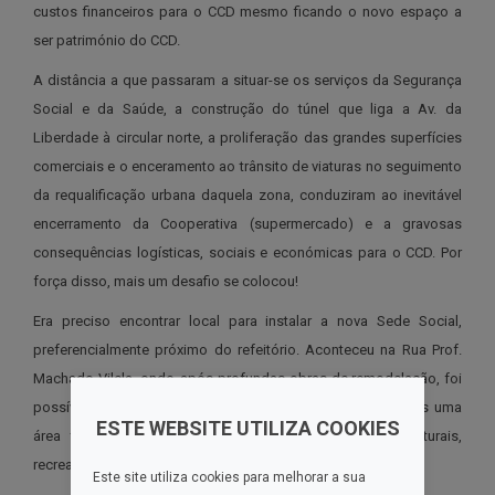
custos financeiros para o CCD mesmo ficando o novo espaço a
ser património do CCD.
A distância a que passaram a situar-se os serviços da Segurança
Social e da Saúde, a construção do túnel que liga a Av. da
Liberdade à circular norte, a proliferação das grandes superfícies
comerciais e o enceramento ao trânsito de viaturas no seguimento
da requalificação urbana daquela zona, conduziram ao inevitável
encerramento da Cooperativa (supermercado) e a gravosas
consequências logísticas, sociais e económicas para o CCD. Por
força disso, mais um desafio se colocou!
Era preciso encontrar local para instalar a nova Sede Social,
preferencialmente próximo do refeitório. Aconteceu na Rua Prof.
Machado Vilela, onde, após profundas obras de remodelação, foi
possível colocar à disposição dos sócios e seus familiares uma
ESTE WEBSITE UTILIZA COOKIES
área totalmente equipada para a prática de acões culturais,
recreativas e sociais.
Este site utiliza cookies para melhorar a sua