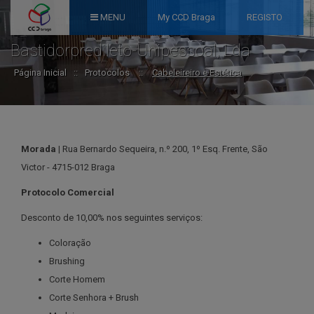
MENU
My CCD Braga
REGISTO
Bastidorpredileto-Unipessoal, Lda
Página Inicial
::
Protocolos
::
Cabeleireiro e Estética
Morada |
Rua Bernardo Sequeira, n.º 200, 1º Esq. Frente, São
Victor - 4715-012 Braga
Protocolo Comercial
Desconto de 10,00% nos seguintes serviços:
Coloração
Brushing
Corte Homem
Corte Senhora + Brush