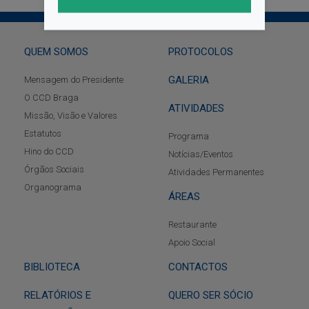
QUEM SOMOS
PROTOCOLOS
GALERIA
Mensagem do Presidente
O CCD Braga
ATIVIDADES
Missão, Visão e Valores
Estatutos
Programa
Hino do CCD
Notícias/Eventos
Órgãos Sociais
Atividades Permanentes
Organograma
ÁREAS
Restaurante
Apoio Social
BIBLIOTECA
CONTACTOS
RELATÓRIOS E
QUERO SER SÓCIO