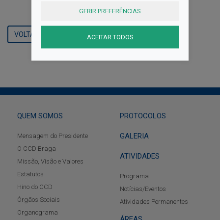
GERIR PREFERÊNCIAS
VOLTAR
ACEITAR TODOS
QUEM SOMOS
PROTOCOLOS
GALERIA
Mensagem do Presidente
O CCD Braga
ATIVIDADES
Missão, Visão e Valores
Estatutos
Programa
Hino do CCD
Notícias/Eventos
Órgãos Sociais
Atividades Permanentes
Organograma
ÁREAS