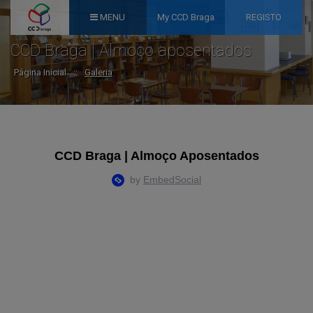
MENU
My CCD Braga
REGISTO
CCD Braga | Almoço aposentados
Página Inicial
::
Galeria