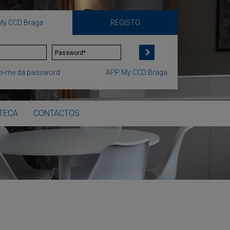
My CCD Braga
REGISTO
i-me da password
APP My CCD Braga
OTECA
CONTACTOS