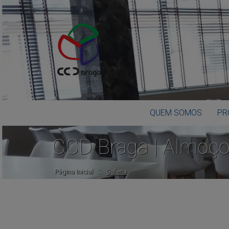
QUEM SOMOS
PR
CCD Braga | Almoç
::
Página Inicial
Galeria