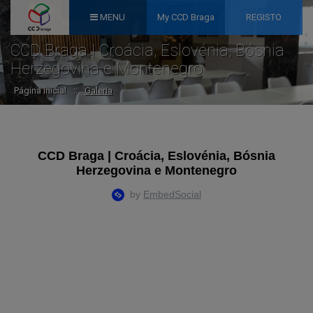
MENU
My CCD Braga
REGISTO
CCD Braga | Croácia, Eslovénia, Bósnia
Herzegovina e Montenegro
Página Inicial
::
Galeria