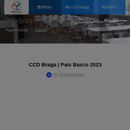
MENU
My CCD Braga
REGISTO
CCD Braga | Pais Basco 2023
Página Inicial
::
Galeria