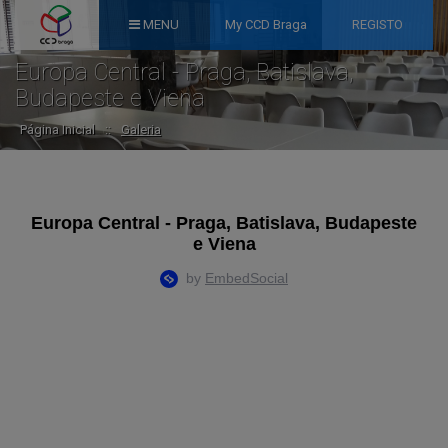
MENU
My CCD Braga
REGISTO
Europa Central - Praga, Batislava,
Budapeste e Viena
Página Inicial
::
Galeria