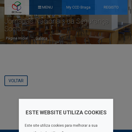
MENU
My CCD Braga
REGISTO
Jornadas Nacionais da Segurança
Social
Página Inicial
::
Galeria
VOLTAR
ESTE WEBSITE UTILIZA COOKIES
Este site utiliza cookies para melhorar a sua