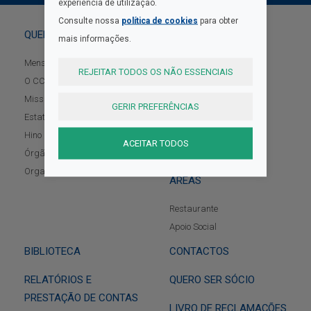
experiência de utilização.
Consulte nossa
política de cookies
para obter
QUEM SOMOS
PROTOCOLOS
mais informações.
GALERIA
Mensagem do Presidente
REJEITAR TODOS OS NÃO ESSENCIAIS
O CCD Braga
ATIVIDADES
Missão, Visão e Valores
GERIR PREFERÊNCIAS
Estatutos
Programa
Hino do CCD
Notícias/Eventos
ACEITAR TODOS
Órgãos Sociais
Atividades Permanentes
Organograma
ÁREAS
Restaurante
Apoio Social
BIBLIOTECA
CONTACTOS
RELATÓRIOS E
QUERO SER SÓCIO
PRESTAÇÃO DE CONTAS
LIVRO DE RECLAMAÇÕES