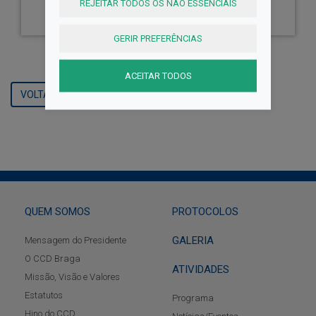
REJEITAR TODOS OS NÃO ESSENCIAIS
GERIR PREFERÊNCIAS
ACEITAR TODOS
VOLTAR
QUEM SOMOS
PROTOCOLOS
GALERIA
Mensagem do Presidente
O CCD Braga
ATIVIDADES
Missão, Visão e Valores
Estatutos
Programa
Hino do CCD