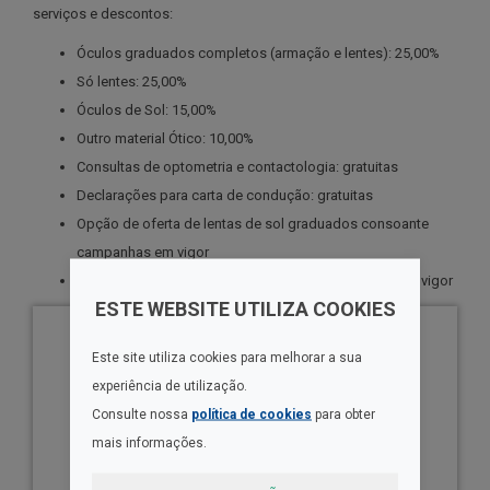
serviços e descontos:
Óculos graduados completos (armação e lentes): 25,00%
Só lentes: 25,00%
Óculos de Sol: 15,00%
Outro material Ótico: 10,00%
Consultas de optometria e contactologia: gratuitas
Declarações para carta de condução: gratuitas
Opção de oferta de lentas de sol graduados consoante
campanhas em vigor
Opção de oferta do 2.º par consoante campanhas em vigor
ESTE WEBSITE UTILIZA COOKIES
Este site utiliza cookies para melhorar a sua
experiência de utilização.
Consulte nossa
política de cookies
para obter
mais informações.