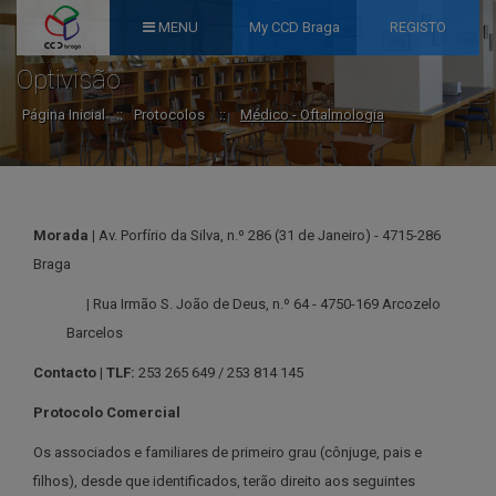
MENU
My CCD Braga
REGISTO
Optivisão
Página Inicial
::
Protocolos
::
Médico - Oftalmologia
Morada |
Av. Porfírio da Silva, n.º 286 (31 de Janeiro) - 4715-286
Braga
|
Rua Irmão S. João de Deus, n.º 64 - 4750-169 Arcozelo
Barcelos
Contacto | TLF:
253 265 649 / 253 814 145
Protocolo Comercial
Os associados e familiares de primeiro grau (cônjuge, pais e
filhos), desde que identificados, terão direito aos seguintes