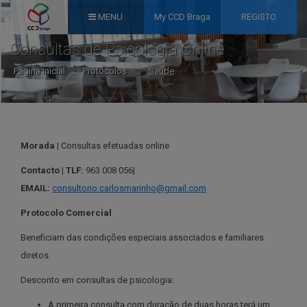
MENU
My CCD Braga
REGISTO
Consultas de Psicologia Online
Página Inicial
::
Protocolos
::
Saúde
Morada |
Consultas efetuadas online
Contacto | TLF:
963 008 056|
EMAIL:
consultorio.carlosmarinho@gmail.com
Protocolo Comercial
Beneficiam das condições especiais associados e familiares
diretos.
Desconto em consultas de psicologia:
A primeira consulta com duração de duas horas terá um