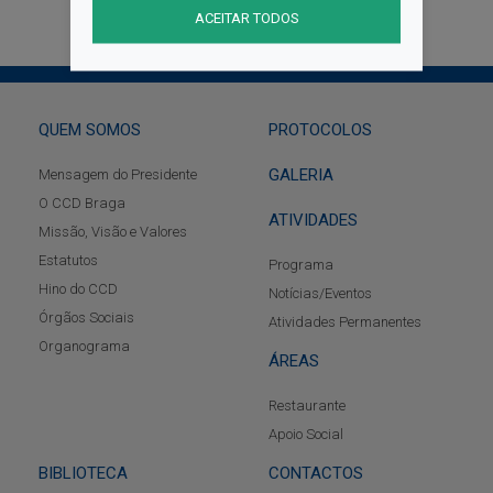
ACEITAR TODOS
QUEM SOMOS
PROTOCOLOS
GALERIA
Mensagem do Presidente
O CCD Braga
ATIVIDADES
Missão, Visão e Valores
Estatutos
Programa
Hino do CCD
Notícias/Eventos
Órgãos Sociais
Atividades Permanentes
Organograma
ÁREAS
Restaurante
Apoio Social
BIBLIOTECA
CONTACTOS